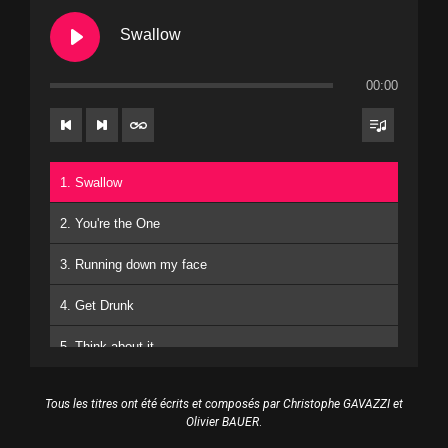
Swallow
00:00
1. Swallow
2. You're the One
3. Running down my face
4. Get Drunk
5. Think about it
6. To the ground
Tous les titres ont été écrits et composés par Christophe GAVAZZI et
Olivier BAUER
.
7. Down to the Wire