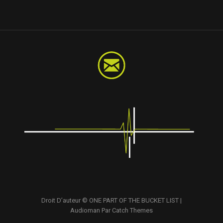
8. First and last
9. Mega ego
10. A misery life
11. Smoothland
12. Aero fan
13. The sun will shine again
14. Google me
15. Join the circus
16. Human being
17. Seven degrees
Droit D’auteur ©
ONE PART OF THE BUCKET LIST
|
Audioman Par
Catch Themes
18. After the storm